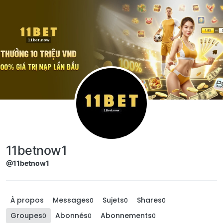
Aller directement au contenu
11betnow1
@11betnow1
À propos
Messages
Sujets
Shares
0
0
0
Groupes
Abonnés
Abonnements
0
0
0