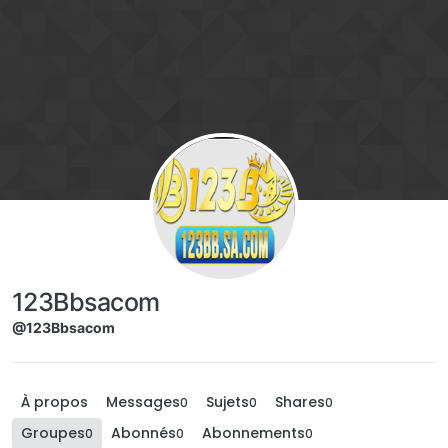
Aller directement au contenu
123Bbsacom
@123Bbsacom
À propos
Messages
Sujets
Shares
0
0
0
Groupes
Abonnés
Abonnements
0
0
0