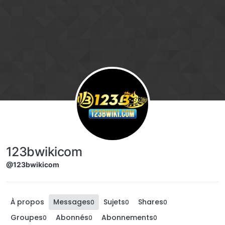
Aller directement au contenu
123bwikicom
@123bwikicom
À propos
Messages
Sujets
Shares
0
0
0
Groupes
Abonnés
Abonnements
0
0
0