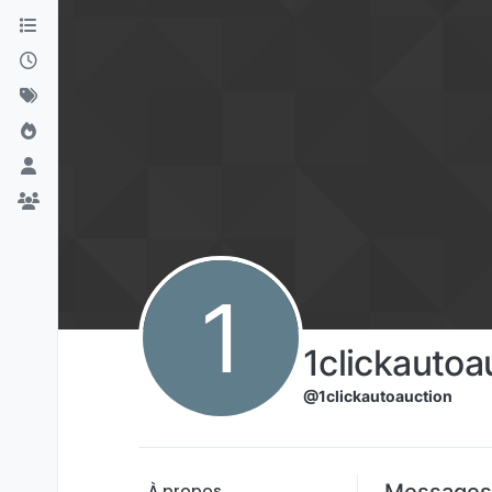
Aller directement au contenu
1
1clickautoa
@1clickautoauction
Messages
À propos