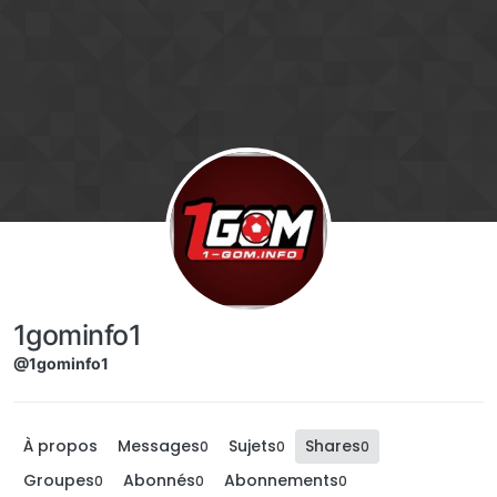
Aller directement au contenu
1gominfo1
@1gominfo1
À propos
Messages
Sujets
Shares
0
0
0
Groupes
Abonnés
Abonnements
0
0
0