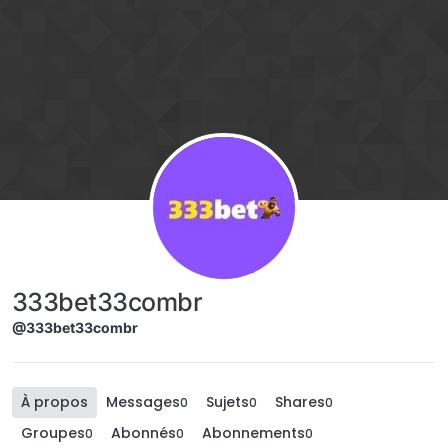
Aller directement au contenu
333bet33combr
@333bet33combr
À propos
Messages
Sujets
Shares
0
0
0
Groupes
Abonnés
Abonnements
0
0
0