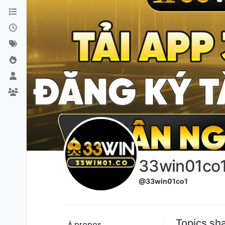
Aller directement au contenu
33win01co
@33win01co1
Topics sh
À propos