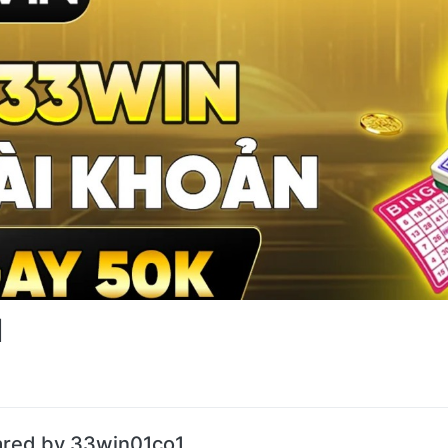
1
ared by 33win01co1