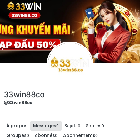
Aller directement au contenu
33win88co
@33win88co
À propos
Messages
Sujets
Shares
0
0
0
Groupes
Abonnés
Abonnements
0
0
0