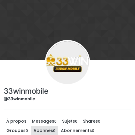
Aller directement au contenu
33winmobile
@33winmobile
À propos
Messages
Sujets
Shares
0
0
0
Groupes
Abonnés
Abonnements
0
0
0