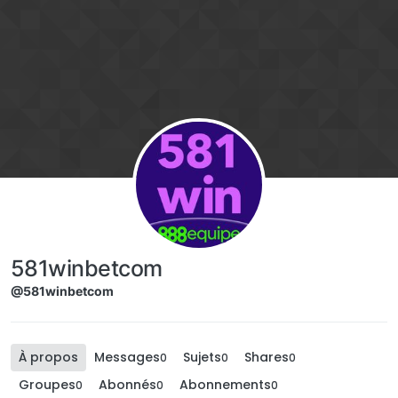
Aller directement au contenu
581winbetcom
@581winbetcom
À propos
Messages
Sujets
Shares
0
0
0
Groupes
Abonnés
Abonnements
0
0
0