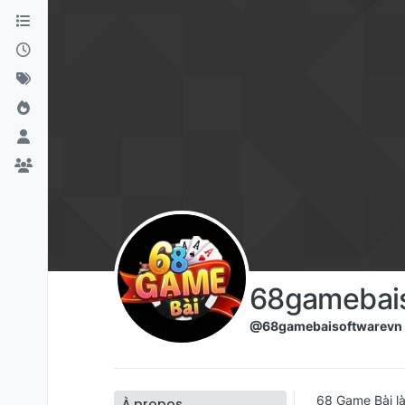
Aller directement au contenu
68gamebai
@68gamebaisoftwarevn
68 Game Bài là
À propos