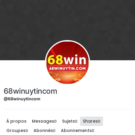
Aller directement au contenu
68winuytincom
@68winuytincom
À propos
Messages
Sujets
Shares
0
0
0
Groupes
Abonnés
Abonnements
0
0
0