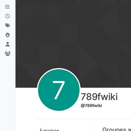
Aller directement au contenu
7
789fwiki
@789fwiki
Groupes a
À propos