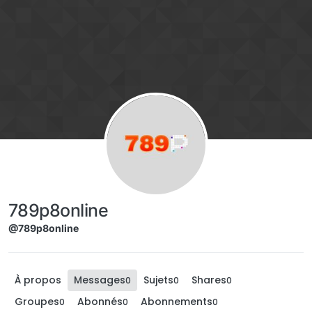
Aller directement au contenu
789p8online
@789p8online
À propos
Messages
Sujets
Shares
0
0
0
Groupes
Abonnés
Abonnements
0
0
0