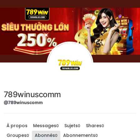
Aller directement au contenu
789winuscomm
@789winuscomm
À propos
Messages
Sujets
Shares
0
0
0
Groupes
Abonnés
Abonnements
0
0
0