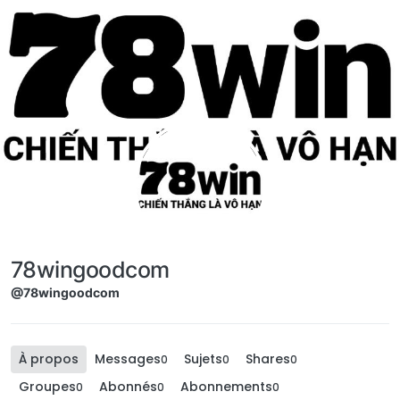
Aller directement au contenu
78wingoodcom
@78wingoodcom
À propos
Messages
Sujets
Shares
0
0
0
Groupes
Abonnés
Abonnements
0
0
0