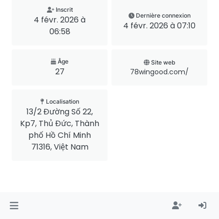
Inscrit
Dernière connexion
4 févr. 2026 à
4 févr. 2026 à 07:10
06:58
Âge
Site web
27
78wingood.com/
Localisation
13/2 Đường Số 22,
Kp7, Thủ Đức, Thành
phố Hồ Chí Minh
71316, Việt Nam