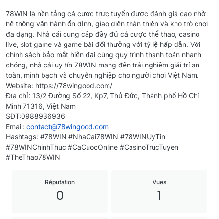
78WIN là nền tảng cá cược trực tuyến được đánh giá cao nhờ
hệ thống vận hành ổn định, giao diện thân thiện và kho trò chơi
đa dạng. Nhà cái cung cấp đầy đủ cá cược thể thao, casino
live, slot game và game bài đổi thưởng với tỷ lệ hấp dẫn. Với
chính sách bảo mật hiện đại cùng quy trình thanh toán nhanh
chóng, nhà cái uy tín 78WIN mang đến trải nghiệm giải trí an
toàn, minh bạch và chuyên nghiệp cho người chơi Việt Nam.
Website: https://78wingood.com/
Địa chỉ: 13/2 Đường Số 22, Kp7, Thủ Đức, Thành phố Hồ Chí
Minh 71316, Việt Nam
SĐT:0988936936
Email:
contact@78wingood.com
Hashtags: #78WIN #NhaCai78WIN #78WINUyTin
#78WINChinhThuc #CaCuocOnline #CasinoTrucTuyen
#TheThao78WIN
Réputation
Vues
0
1