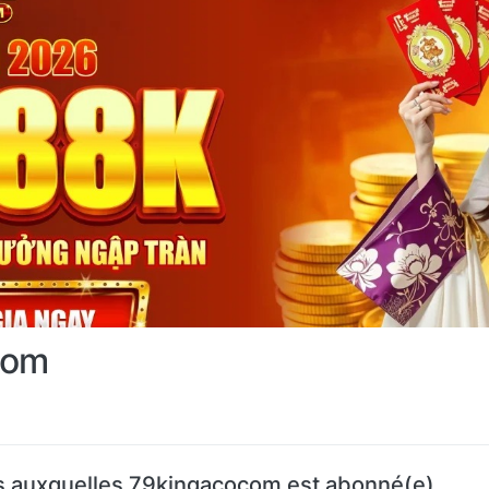
com
 auxquelles 79kingacocom est abonné(e)