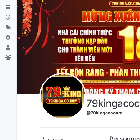
Aller directement au contenu
79kingaco
@79kingacocom
Personnes
À propos