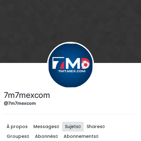
Aller directement au contenu
7m7mexcom
@7m7mexcom
À propos
Messages
Sujets
Shares
0
0
0
Groupes
Abonnés
Abonnements
0
0
0