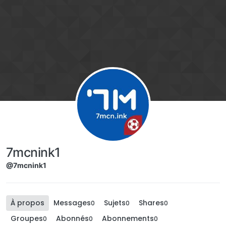
Aller directement au contenu
7mcnink1
@7mcnink1
À propos
Messages
Sujets
Shares
0
0
0
Groupes
Abonnés
Abonnements
0
0
0