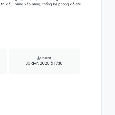
h thi đấu, bảng xếp hạng, thống kê phong độ đội
Inscrit
30 avr. 2026 à 17:18