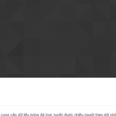
 cung cấp dữ liệu bóng đá trực tuyến được nhiều người theo dõi nhờ