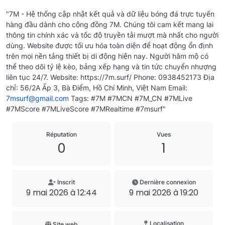
"7M - Hệ thống cập nhật kết quả và dữ liệu bóng đá trực tuyến
hàng đầu dành cho cộng đồng 7M. Chúng tôi cam kết mang lại
thông tin chính xác và tốc độ truyền tải mượt mà nhất cho người
dùng. Website được tối ưu hóa toàn diện để hoạt động ổn định
trên mọi nền tảng thiết bị di động hiện nay. Người hâm mộ có
thể theo dõi tỷ lệ kèo, bảng xếp hạng và tin tức chuyển nhượng
liên tục 24/7. Website: https://7m.surf/ Phone: 0938452173 Địa
chỉ: 56/2A Ấp 3, Bà Điểm, Hồ Chí Minh, Việt Nam Email:
7msurf@gmail.com
Tags: #7M #7MCN #7M_CN #7MLive
#7MScore #7MLiveScore #7MRealtime #7msurf"
Réputation
Vues
0
1
Inscrit
Dernière connexion
9 mai 2026 à 12:44
9 mai 2026 à 19:20
Localisation
Site web