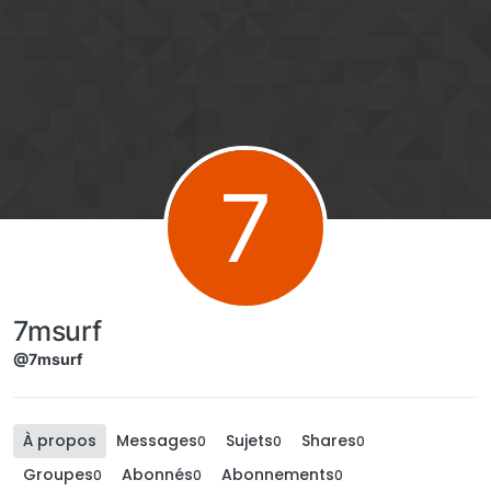
Aller directement au contenu
7
7msurf
@7msurf
À propos
Messages
Sujets
Shares
0
0
0
Groupes
Abonnés
Abonnements
0
0
0