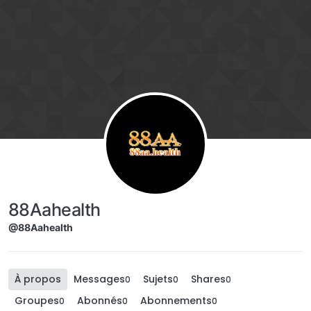
Aller directement au contenu
88Aahealth
@88Aahealth
À propos
Messages
Sujets
Shares
0
0
0
Groupes
Abonnés
Abonnements
0
0
0