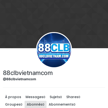
Aller directement au contenu
88clbvietnamcom
@88clbvietnamcom
À propos
Messages
Sujets
Shares
0
0
0
Groupes
Abonnés
Abonnements
0
0
0