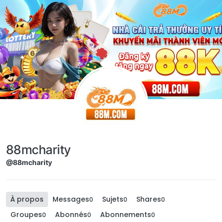
Aller directement au contenu
88mcharity
@88mcharity
À propos
Messages
Sujets
Shares
0
0
0
Groupes
Abonnés
Abonnements
0
0
0