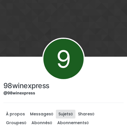
Aller directement au contenu
9
98winexpress
@98winexpress
À propos
Messages
Sujets
Shares
0
0
0
Groupes
Abonnés
Abonnements
0
0
0