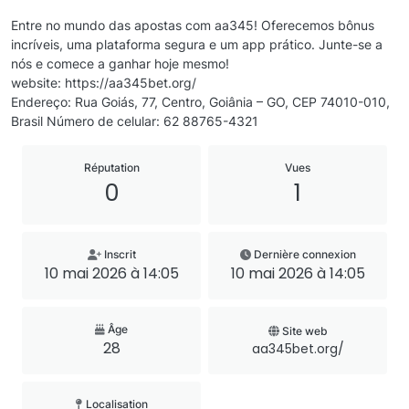
Entre no mundo das apostas com aa345! Oferecemos bônus
incríveis, uma plataforma segura e um app prático. Junte-se a
nós e comece a ganhar hoje mesmo!
website: https://aa345bet.org/
Endereço: Rua Goiás, 77, Centro, Goiânia – GO, CEP 74010-010,
Brasil Número de celular: 62 88765-4321
Réputation
Vues
0
1
Inscrit
Dernière connexion
10 mai 2026 à 14:05
10 mai 2026 à 14:05
Âge
Site web
28
aa345bet.org/
Localisation