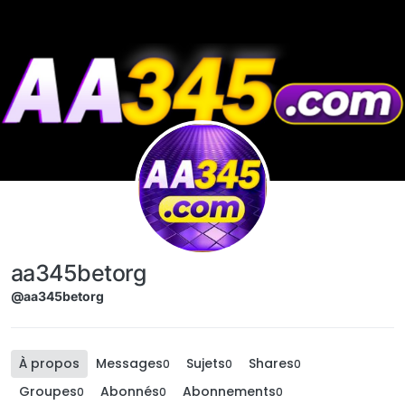
Aller directement au contenu
aa345betorg
@aa345betorg
À propos
Messages
Sujets
Shares
0
0
0
Groupes
Abonnés
Abonnements
0
0
0