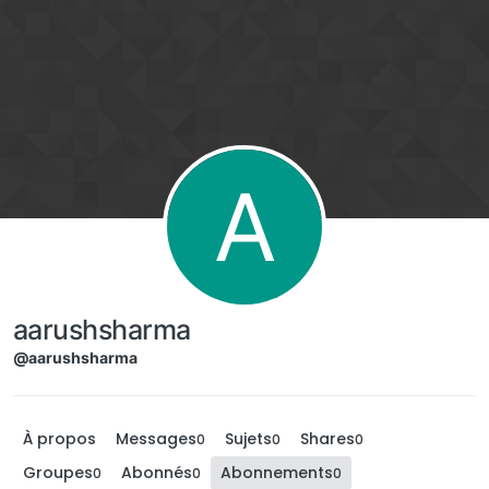
Aller directement au contenu
A
aarushsharma
@aarushsharma
À propos
Messages
Sujets
Shares
0
0
0
Groupes
Abonnés
Abonnements
0
0
0