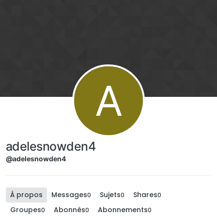
Aller directement au contenu
A
adelesnowden4
@adelesnowden4
À propos
Messages
Sujets
Shares
0
0
0
Groupes
Abonnés
Abonnements
0
0
0