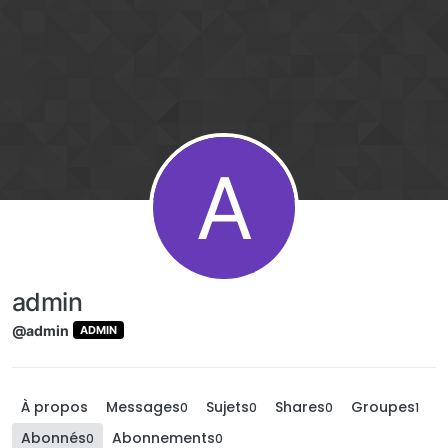
Aller directement au contenu
A
admin
@admin
ADMIN
À propos
Messages
Sujets
Shares
Groupes
0
0
0
1
Abonnés
Abonnements
0
0