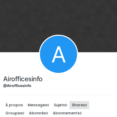
Aller directement au contenu
A
Airofficesinfo
@Airofficesinfo
À propos
Messages
Sujets
Shares
0
0
0
Groupes
Abonnés
Abonnements
0
0
0