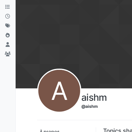
Aller directement au contenu
A
aishm
@aishm
Topics sh
À propos