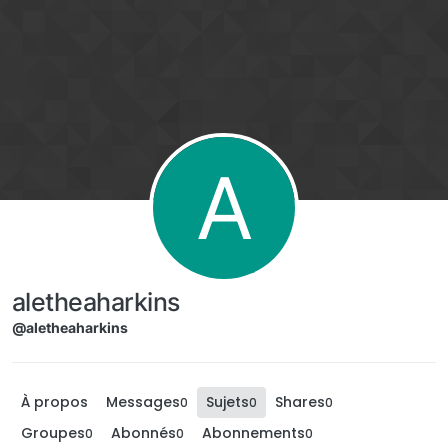
Aller directement au contenu
A
aletheaharkins
@aletheaharkins
À propos
Messages
Sujets
Shares
0
0
0
Groupes
Abonnés
Abonnements
0
0
0