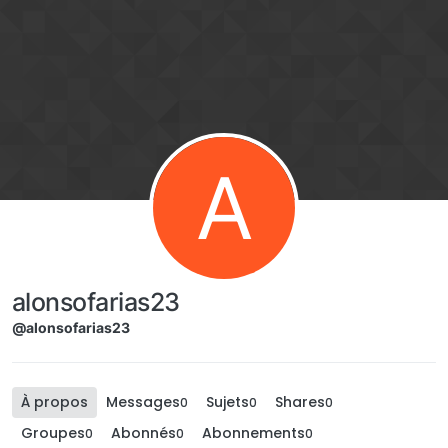
Aller directement au contenu
A
alonsofarias23
@alonsofarias23
À propos
Messages
Sujets
Shares
0
0
0
Groupes
Abonnés
Abonnements
0
0
0