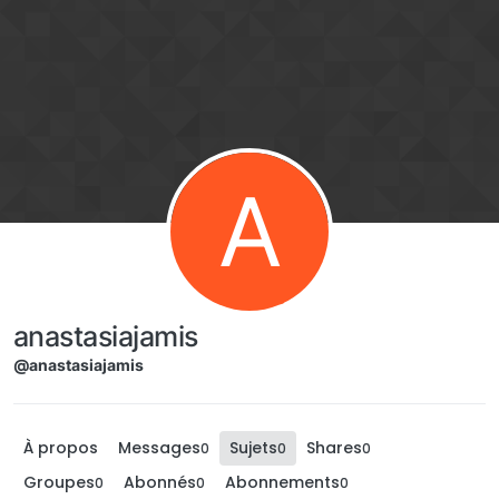
Aller directement au contenu
A
anastasiajamis
@anastasiajamis
À propos
Messages
Sujets
Shares
0
0
0
Groupes
Abonnés
Abonnements
0
0
0