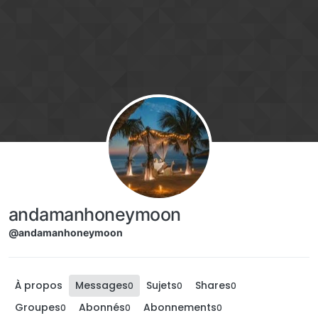
Aller directement au contenu
andamanhoneymoon
@andamanhoneymoon
À propos
Messages
Sujets
Shares
0
0
0
Groupes
Abonnés
Abonnements
0
0
0