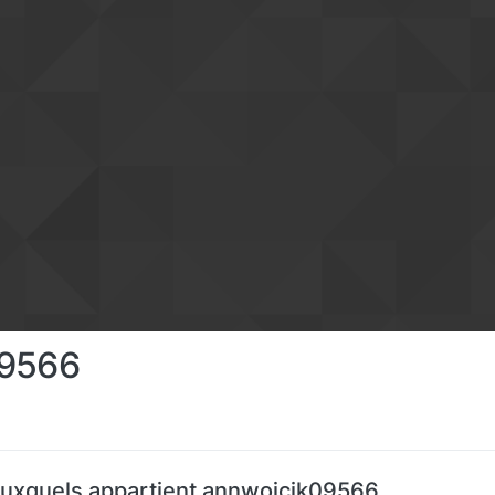
09566
uxquels appartient annwojcik09566