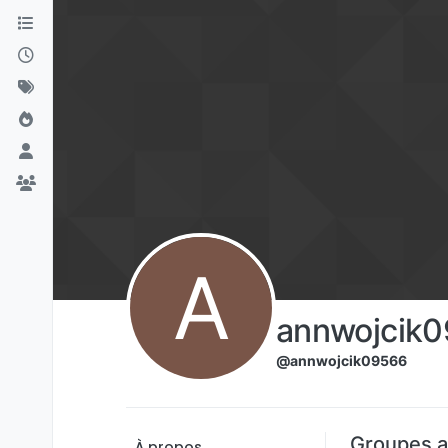
Aller directement au contenu
A
annwojcik
@annwojcik09566
Groupes a
À propos