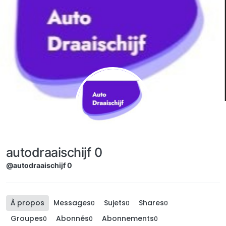
Aller directement au contenu
autodraaischijf 0
@autodraaischijf 0
À propos
Messages
Sujets
Shares
0
0
0
Groupes
Abonnés
Abonnements
0
0
0