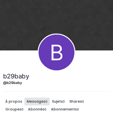
Aller directement au contenu
B
b29baby
@b29baby
À propos
Messages
Sujets
Shares
0
0
0
Groupes
Abonnés
Abonnements
0
0
0