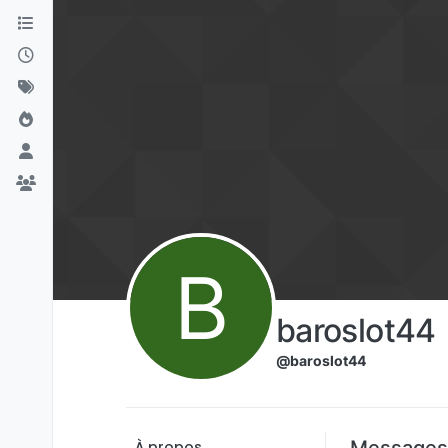
Aller directement au contenu
B
baroslot44
@baroslot44
Messages
À propos