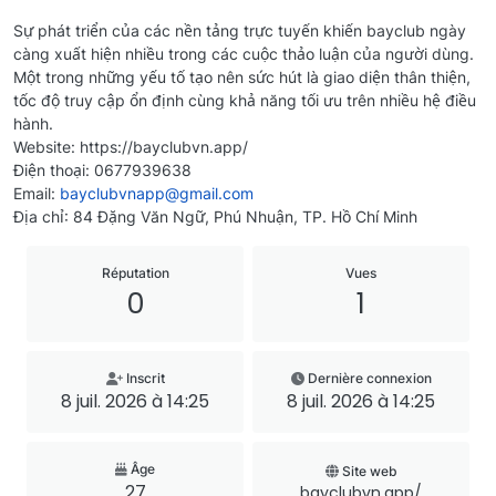
Sự phát triển của các nền tảng trực tuyến khiến bayclub ngày
càng xuất hiện nhiều trong các cuộc thảo luận của người dùng.
Một trong những yếu tố tạo nên sức hút là giao diện thân thiện,
tốc độ truy cập ổn định cùng khả năng tối ưu trên nhiều hệ điều
hành.
Website: https://bayclubvn.app/
Điện thoại: 0677939638
Email:
bayclubvnapp@gmail.com
Địa chỉ: 84 Đặng Văn Ngữ, Phú Nhuận, TP. Hồ Chí Minh
Réputation
Vues
0
1
Inscrit
Dernière connexion
8 juil. 2026 à 14:25
8 juil. 2026 à 14:25
Âge
Site web
27
bayclubvn.app/