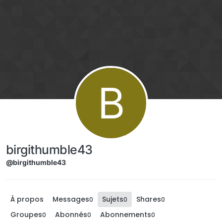
Aller directement au contenu
B
birgithumble43
@birgithumble43
À propos
Messages
Sujets
Shares
0
0
0
Groupes
Abonnés
Abonnements
0
0
0