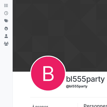
Aller directement au contenu
B
bl555party
@bl555party
Personnes
À propos