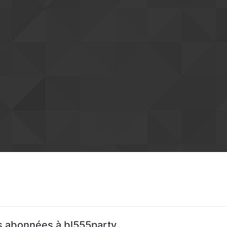
 abonnées à bl555party