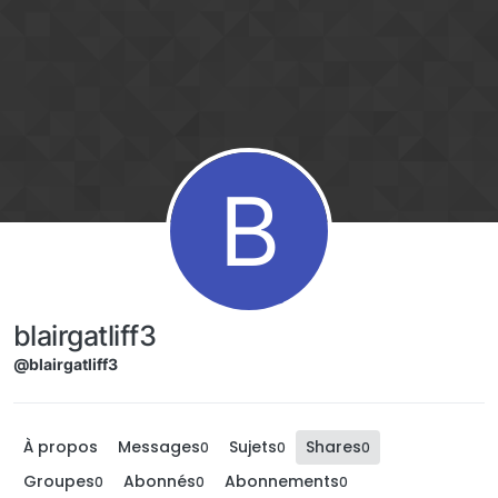
Aller directement au contenu
B
blairgatliff3
@blairgatliff3
À propos
Messages
Sujets
Shares
0
0
0
Groupes
Abonnés
Abonnements
0
0
0