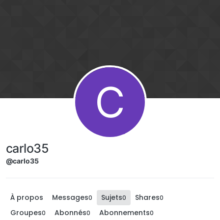
Aller directement au contenu
C
carlo35
@carlo35
À propos
Messages
Sujets
Shares
0
0
0
Groupes
Abonnés
Abonnements
0
0
0