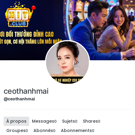
Aller directement au contenu
ceothanhmai
@ceothanhmai
À propos
Messages
Sujets
Shares
0
0
0
Groupes
Abonnés
Abonnements
0
0
0