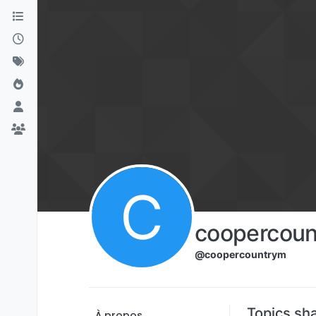
Aller directement au contenu
C
coopercou
@coopercountrym
Topics sh
À propos