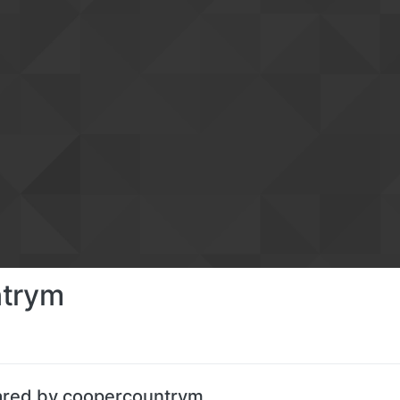
ntrym
ared by coopercountrym