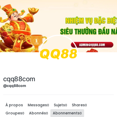
Aller directement au contenu
cqq88com
@cqq88com
À propos
Messages
Sujets
Shares
0
0
0
Groupes
Abonnés
Abonnements
0
0
0