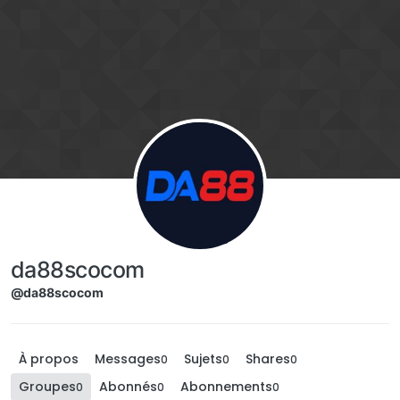
Aller directement au contenu
da88scocom
@da88scocom
À propos
Messages
Sujets
Shares
0
0
0
Groupes
Abonnés
Abonnements
0
0
0