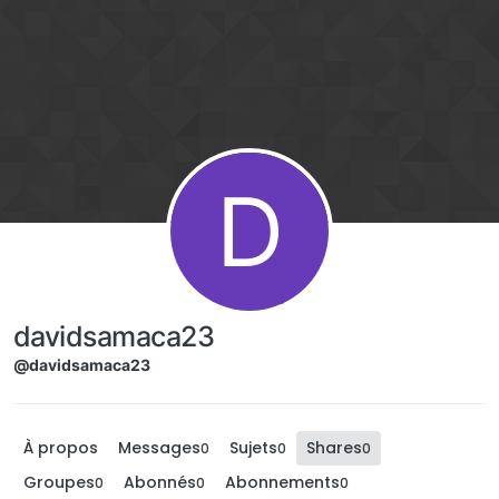
Aller directement au contenu
D
davidsamaca23
@davidsamaca23
À propos
Messages
Sujets
Shares
0
0
0
Groupes
Abonnés
Abonnements
0
0
0