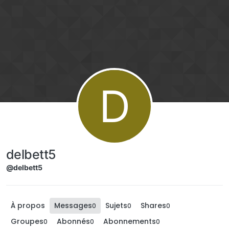
Aller directement au contenu
D
delbett5
@delbett5
À propos
Messages
Sujets
Shares
0
0
0
Groupes
Abonnés
Abonnements
0
0
0